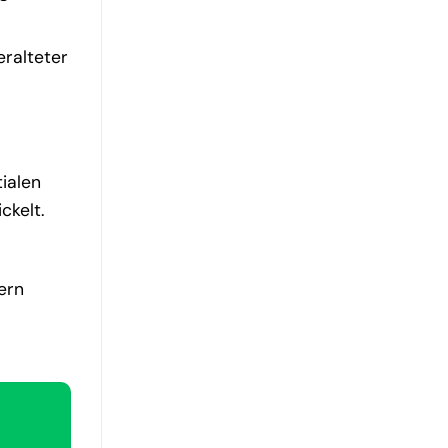
eralteter
tialen
ckelt.
ern