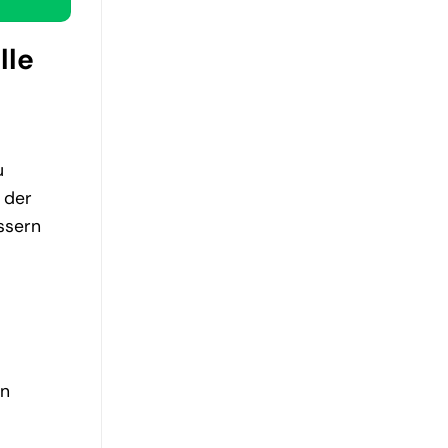
lle
u
 der
ssern
en