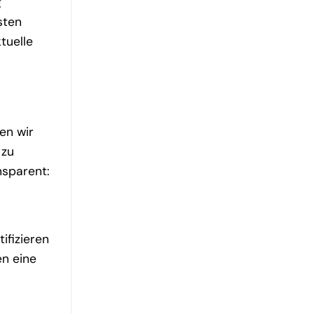
g
sten
tuelle
ten wir
 zu
nsparent:
ifizieren
en eine