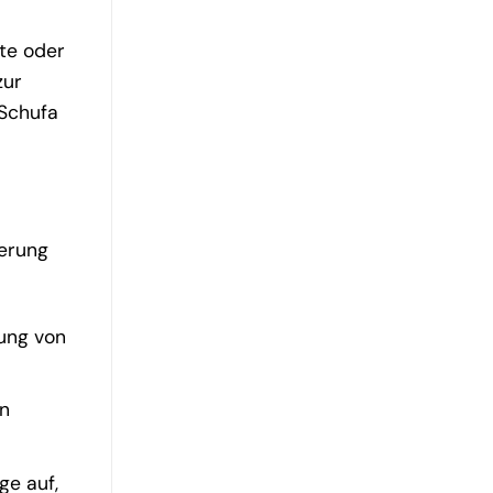
fte oder
zur
 Schufa
serung
ung von
rn
ge auf,