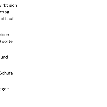
irkt sich
ntrag
 oft auf
eiben
 sollte
 und
 Schufa
egelt