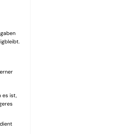
sgaben
gbleibt.
terner
es ist,
geres
dient