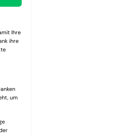
amit Ihre
ank ihre
kte
Banken
teht, um
ge
der