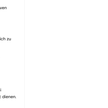
iven
ich zu
r
i
t dienen.