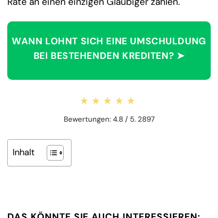
Rate an einen einzigen Gläubiger zahlen.
WANN LOHNT SICH EINE UMSCHULDUNG
BEI BESTEHENDEN KREDITEN? ➤
★★★★★
★★★★★
Bewertungen: 4.8 / 5. 2897
Inhalt
DAS KÖNNTE SIE AUCH INTERESSIEREN: