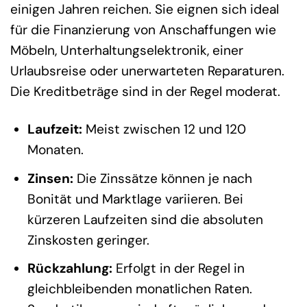
einigen Jahren reichen. Sie eignen sich ideal
für die Finanzierung von Anschaffungen wie
Möbeln, Unterhaltungselektronik, einer
Urlaubsreise oder unerwarteten Reparaturen.
Die Kreditbeträge sind in der Regel moderat.
Laufzeit:
Meist zwischen 12 und 120
Monaten.
Zinsen:
Die Zinssätze können je nach
Bonität und Marktlage variieren. Bei
kürzeren Laufzeiten sind die absoluten
Zinskosten geringer.
Rückzahlung:
Erfolgt in der Regel in
gleichbleibenden monatlichen Raten.