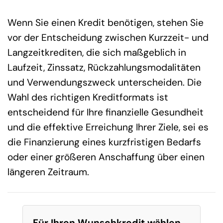
Wenn Sie einen Kredit benötigen, stehen Sie
vor der Entscheidung zwischen Kurzzeit- und
Langzeitkrediten, die sich maßgeblich in
Laufzeit, Zinssatz, Rückzahlungsmodalitäten
und Verwendungszweck unterscheiden. Die
Wahl des richtigen Kreditformats ist
entscheidend für Ihre finanzielle Gesundheit
und die effektive Erreichung Ihrer Ziele, sei es
die Finanzierung eines kurzfristigen Bedarfs
oder einer größeren Anschaffung über einen
längeren Zeitraum.
Für Ihren Wunschkredit wählen