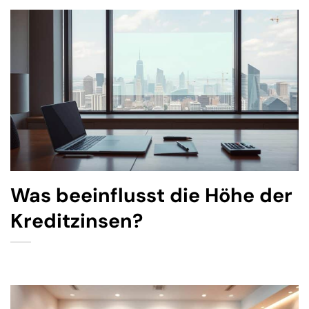
Was beeinflusst die Höhe der
Kreditzinsen?