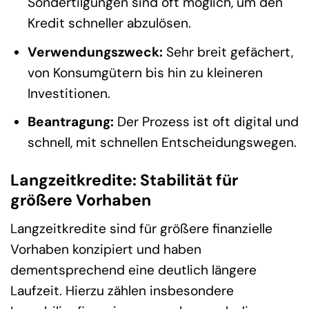
Sondertilgungen sind oft möglich, um den
Kredit schneller abzulösen.
Verwendungszweck:
Sehr breit gefächert,
von Konsumgütern bis hin zu kleineren
Investitionen.
Beantragung:
Der Prozess ist oft digital und
schnell, mit schnellen Entscheidungswegen.
Langzeitkredite: Stabilität für
größere Vorhaben
Langzeitkredite sind für größere finanzielle
Vorhaben konzipiert und haben
dementsprechend eine deutlich längere
Laufzeit. Hierzu zählen insbesondere