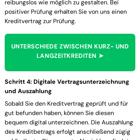
reibungslos wie möglich zu gestalten. Bei
positiver Prüfung erhalten Sie von uns einen
Kreditvertrag zur Prüfung.
UNTERSCHIEDE ZWISCHEN KURZ- UND
LANGZEITKREDITEN ➤
Schritt 4: Digitale Vertragsunterzeichnung
und Auszahlung
Sobald Sie den Kreditvertrag geprüft und für
gut befunden haben, können Sie diesen
bequem digital unterzeichnen. Die Auszahlung
des Kreditbetrags erfolgt anschließend zügig