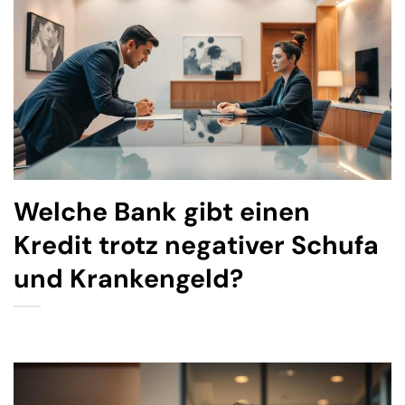
Welche Bank gibt einen
Kredit trotz negativer Schufa
und Krankengeld?