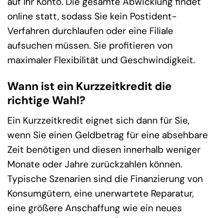
auf Ihr Konto. Die gesamte Abwicklung findet
online statt, sodass Sie kein Postident-
Verfahren durchlaufen oder eine Filiale
aufsuchen müssen. Sie profitieren von
maximaler Flexibilität und Geschwindigkeit.
Wann ist ein Kurzzeitkredit die
richtige Wahl?
Ein Kurzzeitkredit eignet sich dann für Sie,
wenn Sie einen Geldbetrag für eine absehbare
Zeit benötigen und diesen innerhalb weniger
Monate oder Jahre zurückzahlen können.
Typische Szenarien sind die Finanzierung von
Konsumgütern, eine unerwartete Reparatur,
eine größere Anschaffung wie ein neues