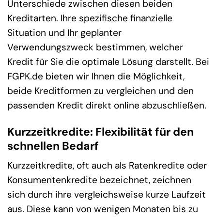
Unterschiede zwischen diesen beiden
Kreditarten. Ihre spezifische finanzielle
Situation und Ihr geplanter
Verwendungszweck bestimmen, welcher
Kredit für Sie die optimale Lösung darstellt. Bei
FGPK.de bieten wir Ihnen die Möglichkeit,
beide Kreditformen zu vergleichen und den
passenden Kredit direkt online abzuschließen.
Kurzzeitkredite: Flexibilität für den
schnellen Bedarf
Kurzzeitkredite, oft auch als Ratenkredite oder
Konsumentenkredite bezeichnet, zeichnen
sich durch ihre vergleichsweise kurze Laufzeit
aus. Diese kann von wenigen Monaten bis zu