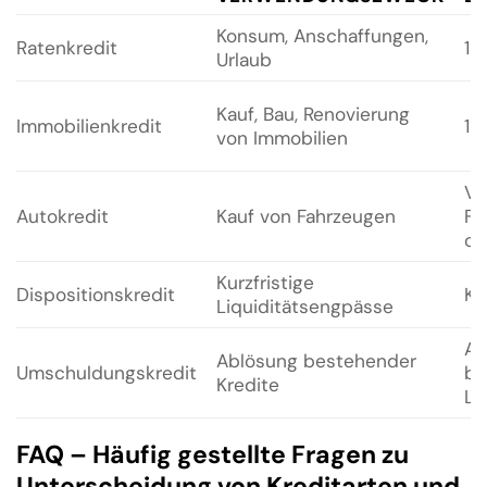
Konsum, Anschaffungen,
Ratenkredit
12
Urlaub
Kauf, Bau, Renovierung
Immobilienkredit
15
von Immobilien
Va
Autokredit
Kauf von Fahrzeugen
Fa
or
Kurzfristige
Dispositionskredit
Ke
Liquiditätsengpässe
An
Ablösung bestehender
Umschuldungskredit
be
Kredite
La
FAQ – Häufig gestellte Fragen zu
Unterscheidung von Kreditarten und