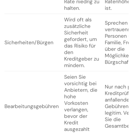
Rate niedrig zu
Ratenhöhe 
halten.
ist.
Wird oft als
Sprechen Si
zusätzliche
vertrauens
Sicherheit
Personen (z.
gefordert, um
Sicherheiten/Bürgen
Familie, Fre
das Risiko für
über die
den
Möglichkeit
Kreditgeber zu
Bürgschaft.
mindern.
Seien Sie
vorsichtig bei
Nur nach po
Anbietern, die
Kreditprüfu
hohe
anfallende
Vorkosten
Bearbeitungsgebühren
Gebühren s
verlangen,
legitim. Ver
bevor der
Sie die
Kredit
Gesamtbela
ausgezahlt