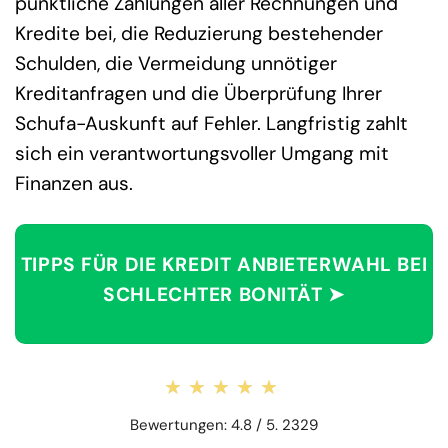
pünktliche Zahlungen aller Rechnungen und
Kredite bei, die Reduzierung bestehender
Schulden, die Vermeidung unnötiger
Kreditanfragen und die Überprüfung Ihrer
Schufa-Auskunft auf Fehler. Langfristig zahlt
sich ein verantwortungsvoller Umgang mit
Finanzen aus.
TIPPS FÜR DIE KREDIT ANBIETERWAHL BEI
SCHLECHTER BONITÄT ➤
★★★★★
★★★★★
Bewertungen: 4.8 / 5. 2329