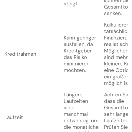
können die
steigt.
Gesamtkos
senken.
Kalkulieren 
tatsächlich
Kann geringer
Finanzierun
ausfallen, da
realistisch.
Kreditgeber
Möglicherw
Kreditrahmen
das Risiko
sind mehre
minimieren
kleinere Kre
möchten.
eine Option,
ein großer 
möglich ist.
Längere
Achten Sie 
Laufzeiten
dass die
sind
Gesamtkost
manchmal
sehr langen
Laufzeit
notwendig, um
Laufzeiten s
die monatliche
Prüfen Sie, 