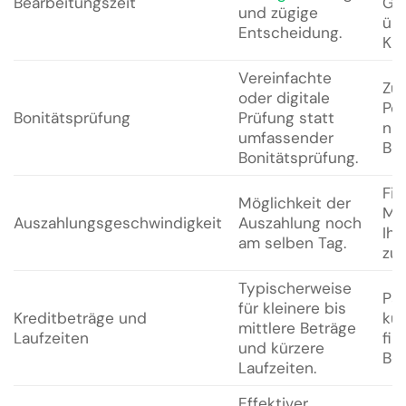
Bearbeitungszeit
Ge
und zügige
übe
Entscheidung.
Kre
Vereinfachte
Zug
oder digitale
Per
Bonitätsprüfung
Prüfung statt
nic
umfassender
Bon
Bonitätsprüfung.
Fin
Möglichkeit der
Mit
Auszahlungsgeschwindigkeit
Auszahlung noch
Ihn
am selben Tag.
zur
Typischerweise
Pas
für kleinere bis
Kreditbeträge und
kur
mittlere Beträge
Laufzeiten
fin
und kürzere
Bed
Laufzeiten.
Effektiver