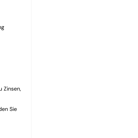
ng
u Zinsen,
den Sie