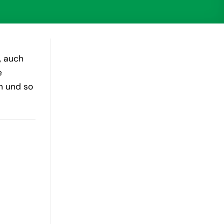
, auch
e
n und so