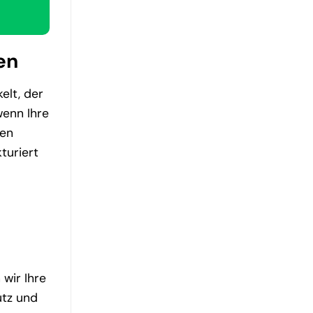
en
elt, der
wenn Ihre
den
turiert
 wir Ihre
utz und