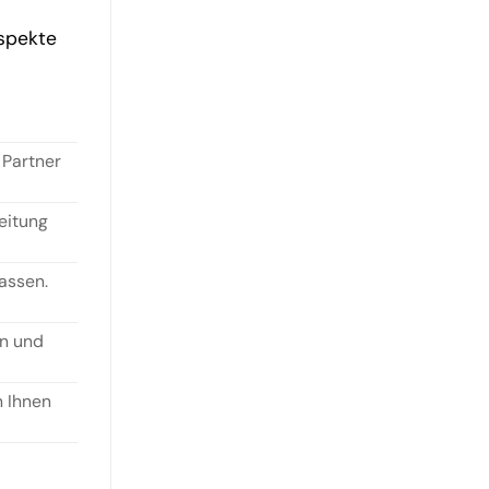
Aspekte
 Partner
eitung
assen.
rn und
n Ihnen