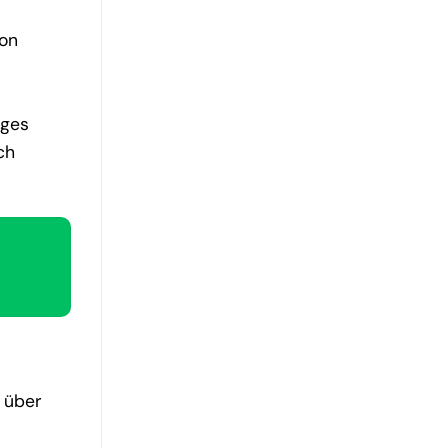
ion
iges
ch
 über