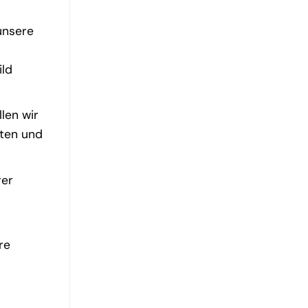
unsere
ild
len wir
iten und
rer
re