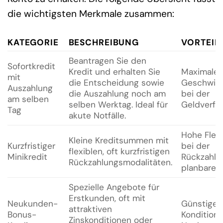
die wichtigsten Merkmale zusammen:
KATEGORIE
BESCHREIBUNG
VORTEIL
Beantragen Sie den
Sofortkredit
Kredit und erhalten Sie
Maximale
mit
die Entscheidung sowie
Geschwind
Auszahlung
die Auszahlung noch am
bei der
am selben
selben Werktag. Ideal für
Geldverfüg
Tag
akute Notfälle.
Hohe Flexib
Kleine Kreditsummen mit
Kurzfristiger
bei der
flexiblen, oft kurzfristigen
Minikredit
Rückzahlun
Rückzahlungsmodalitäten.
planbare K
Spezielle Angebote für
Erstkunden, oft mit
Neukunden-
Günstiger
attraktiven
Bonus-
Konditione
Zinskonditionen oder