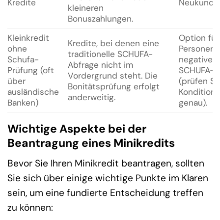
Kredite
Neukunde
kleineren
Bonuszahlungen.
Kleinkredit
Option für
Kredite, bei denen eine
ohne
Personen 
traditionelle SCHUFA-
Schufa-
negativer
Abfrage nicht im
Prüfung (oft
SCHUFA-Hi
Vordergrund steht. Die
über
(prüfen Si
Bonitätsprüfung erfolgt
ausländische
Kondition
anderweitig.
Banken)
genau).
Wichtige Aspekte bei der
Beantragung eines Minikredits
Bevor Sie Ihren Minikredit beantragen, sollten
Sie sich über einige wichtige Punkte im Klaren
sein, um eine fundierte Entscheidung treffen
zu können: