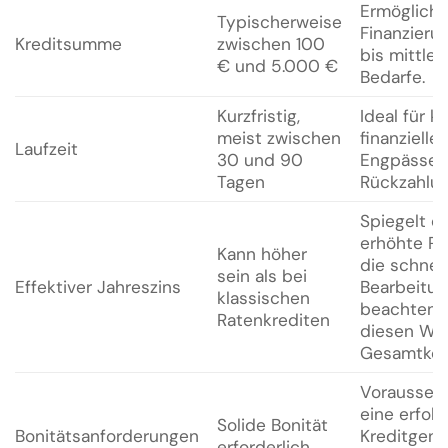
Ermöglicht
Typischerweise
Finanzierun
Kreditsumme
zwischen 100
bis mittler
€ und 5.000 €
Bedarfe.
Kurzfristig,
Ideal für ku
meist zwischen
finanzielle
Laufzeit
30 und 90
Engpässe, 
Tagen
Rückzahlun
Spiegelt d
erhöhte Ri
Kann höher
die schnel
sein als bei
Effektiver Jahreszins
Bearbeitun
klassischen
beachten S
Ratenkrediten
diesen Wer
Gesamtkos
Voraussetz
eine erfolg
Solide Bonität
Bonitätsanforderungen
Kreditgen
erforderlich