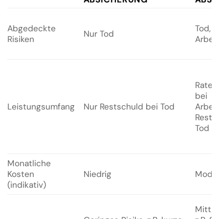
Abgedeckte
Tod,
Nur Tod
Risiken
Arbeit
Raten
bei
Leistungsumfang
Nur Restschuld bei Tod
Arbeit
Rests
Tod
Monatliche
Kosten
Niedrig
Moder
(indikativ)
Mittle