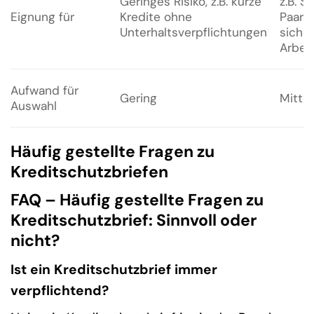
Geringes Risiko, z.B. kurze
z.B. S
Eignung für
Kredite ohne
Paare 
Unterhaltsverpflichtungen
siche
Arbeit
Aufwand für
Gering
Mittel
Auswahl
Häufig gestellte Fragen zu
Kreditschutzbriefen
FAQ – Häufig gestellte Fragen zu
Kreditschutzbrief: Sinnvoll oder
nicht?
Ist ein Kreditschutzbrief immer
verpflichtend?