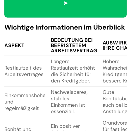
➤
Wichtige Informationen im Überblick
BEDEUTUNG BEI
AUSWIRKU
ASPEKT
BEFRISTETEM
IHRE CHA
ARBEITSVERTRAG
Längere
Höhere
Restlaufzeit des
Restlaufzeit erhöht
Wahrscheinli
Arbeitsvertrages
die Sicherheit für
Kreditgene
den Kreditgeber.
bessere Kon
Nachweisbares,
Gute
Einkommenshöhe
stabiles
Bonitätsbew
und -
Einkommen ist
auch bei bef
regelmäßigkeit
essenziell.
Anstellung.
Grundvorau
Ein positiver
Bonität und
für fast jed