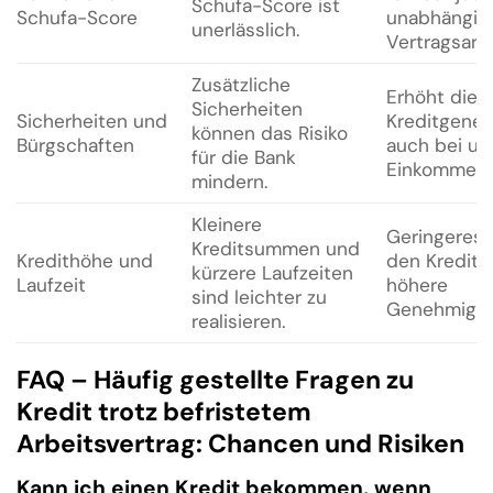
Schufa-Score ist
Schufa-Score
unabhängig 
unerlässlich.
Vertragsart.
Zusätzliche
Erhöht die 
Sicherheiten
Sicherheiten und
Kreditgene
können das Risiko
Bürgschaften
auch bei un
für die Bank
Einkommens
mindern.
Kleinere
Geringeres R
Kreditsummen und
Kredithöhe und
den Kreditg
kürzere Laufzeiten
Laufzeit
höhere
sind leichter zu
Genehmigun
realisieren.
FAQ – Häufig gestellte Fragen zu
Kredit trotz befristetem
Arbeitsvertrag: Chancen und Risiken
Kann ich einen Kredit bekommen, wenn