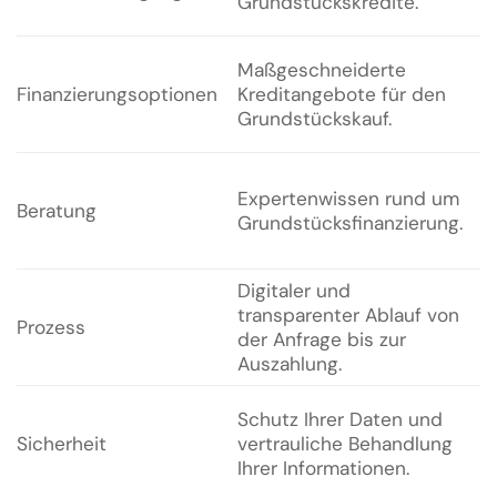
Grundstückskredite.
H
I
Maßgeschneiderte
K
Finanzierungsoptionen
Kreditangebote für den
p
Grundstückskauf.
f
U
Expertenwissen rund um
U
Beratung
Grundstücksfinanzierung.
B
F
Digitaler und
H
transparenter Ablauf von
Prozess
s
der Anfrage bis zur
B
Auszahlung.
H
Schutz Ihrer Daten und
S
Sicherheit
vertrauliche Behandlung
f
Ihrer Informationen.
T