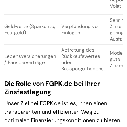
Volatilit
Sehr ni
Geldwerte (Sparkonto,
Verpfändung von
Zinsen 
Festgeld)
Einlagen.
geringe
Ausfallr
Abtretung des
Modera
Lebensversicherungen
Rückkaufswertes
gute
/ Bausparverträge
oder
Zinsred
Bausparguthabens.
Die Rolle von FGPK.de bei Ihrer
Zinsfestlegung
Unser Ziel bei FGPK.de ist es, Ihnen einen
transparenten und effizienten Weg zu
optimalen Finanzierungskonditionen zu bieten.