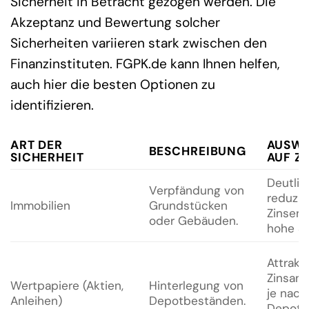
Sicherheit in Betracht gezogen werden. Die
Akzeptanz und Bewertung solcher
Sicherheiten variieren stark zwischen den
Finanzinstituten. FGPK.de kann Ihnen helfen,
auch hier die besten Optionen zu
identifizieren.
ART DER
AUSW
BESCHREIBUNG
SICHERHEIT
AUF Z
Deutlic
Verpfändung von
reduzie
Immobilien
Grundstücken
Zinsen 
oder Gebäuden.
hohe Si
Attrakt
Zinsan
Wertpapiere (Aktien,
Hinterlegung von
je nach
Anleihen)
Depotbeständen.
Depotw