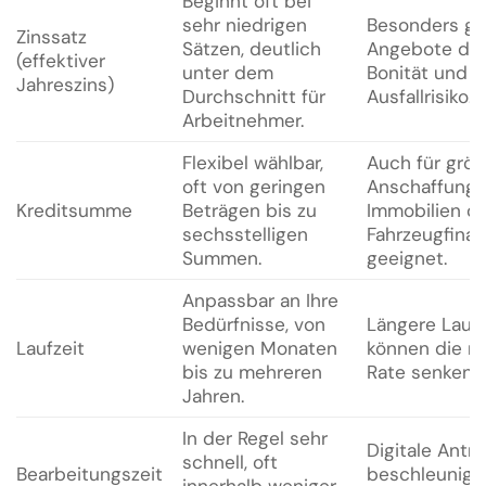
Beginnt oft bei
sehr niedrigen
Besonders gü
Zinssatz
Sätzen, deutlich
Angebote du
(effektiver
unter dem
Bonität und g
Jahreszins)
Durchschnitt für
Ausfallrisiko.
Arbeitnehmer.
Flexibel wählbar,
Auch für grö
oft von geringen
Anschaffunge
Kreditsumme
Beträgen bis zu
Immobilien o
sechsstelligen
Fahrzeugfina
Summen.
geeignet.
Anpassbar an Ihre
Bedürfnisse, von
Längere Laufz
Laufzeit
wenigen Monaten
können die m
bis zu mehreren
Rate senken.
Jahren.
In der Regel sehr
Digitale Antr
schnell, oft
Bearbeitungszeit
beschleunigt